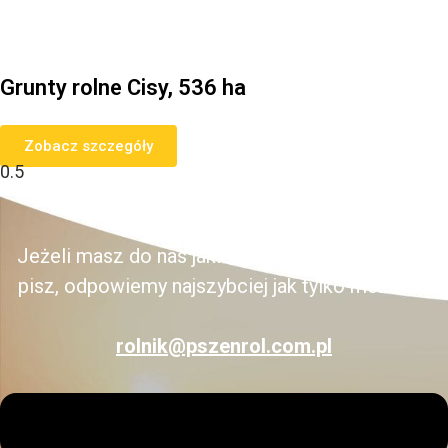
Grunty rolne Cisy, 536 ha
Zobacz szczegóły
Napisz do Nas
Jeżeli masz do nas jakiekolwiek pytania śmiało
pisz, odpowiemy najszybciej jak tylko możemy:
rolnik@pszenrol.com.pl
Menu